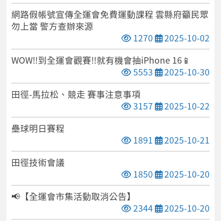
網路假帳號宣傳全運會免費運動課程 雲縣府籲民眾
勿上當 警方查辦來源
點閱次數
發布日期
1270
2025-10-02
WOW‼️到全運會觀賽‼️就有機會抽iPhone 16📱
點閱次數
發布日期
5553
2025-10-30
田徑-馬拉松、競走 賽事注意事項
點閱次數
發布日期
3157
2025-10-22
壘球明日賽程
點閱次數
發布日期
1891
2025-10-21
田徑技術會議
點閱次數
發布日期
1850
2025-10-20
📢【全運會市集活動取消公告】
點閱次數
發布日期
2344
2025-10-20