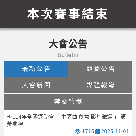
本次賽事結束
大會公告
Bulletin
最新公告
競賽公告
大會新聞
媒體報導
禁藥管制
📢114年全國運動會「 主題曲 創意 影片徵選 」 頒
獎典禮
點閱次數
發布日期
1715
2025-11-01