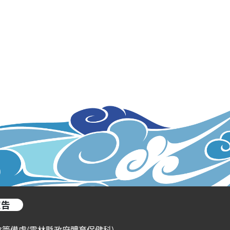
宣告
會籌備處(雲林縣政府體育保健科)