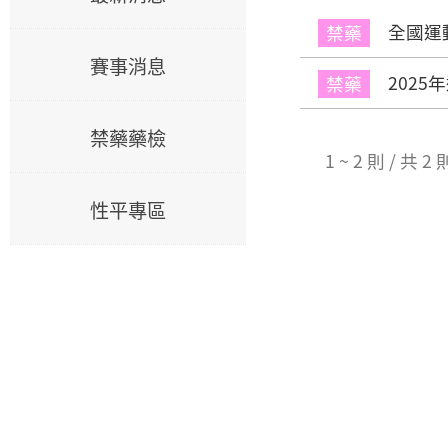
全國運
禁藥
賽事消息
202
禁藥
禁藥藥檢
1 ~ 2 則 / 共 
性平專區