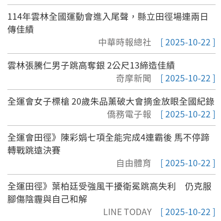
114年雲林全國運動會進入尾聲，縣立田徑場連兩日
傳佳績
中華時報總社
[ 2025-10-22 ]
雲林張騰仁男子跳高奪銀 2公尺13締造佳績
奇摩新聞
[ 2025-10-22 ]
全運會女子標槍 20歲朱品薰破大會摘金放眼全國紀錄
僑務電子報
[ 2025-10-22 ]
全運會田徑》陳彩娟七項全能完成4連霸後 馬不停蹄
轉戰跳遠決賽
自由體育
[ 2025-10-22 ]
全運田徑》葉柏廷受強風干擾衛冕跳高失利 仍克服
腳傷陰霾與自己和解
LINE TODAY
[ 2025-10-22 ]