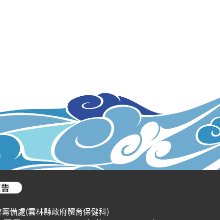
宣告
會籌備處(雲林縣政府體育保健科)