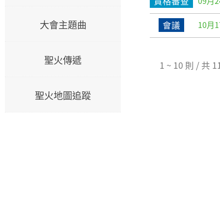
09月2
資格審查
大會主題曲
10月1
會議
聖火傳遞
1 ~ 10 則 / 共
聖火地圖追蹤