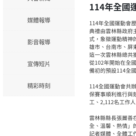
114年全
媒體報導
114年全國運動
典禮由雲林縣政府
式，象徵運動精神的
影音報導
雄市、台南市、屏東
這一次雲林縣總共獲
從102年開始在全
宣傳短片
備初的預設114全
精彩時刻
114全國運動會共
保賽事順利進行與競
工、2,112名工作
雲林縣縣長張麗善
全、溫馨、熱情」
記者媒體、全體工