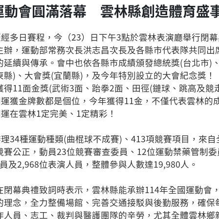
國運動會圓滿落幕 雲林縣創造體育盛
會歷經多日賽程，今（23）日下午3點於雲林表演廳舉行閉
主辦，運動部常務次長洪志昌次長及各縣市代表隊共同出
延續與傳承。會中也依各縣市成績頒發總統獎(台北市)、
縣)、大會獎(宜蘭縣)，及今年特別設立的大會紀念獎！
得11面金獎(武術3面、跆拳2面、田徑(鏈球、跳高及競
國運獲金牌數都是個位，今年獲得11金，不僅代表雲林的
國運在雲林1定完美、1定精彩！
辦理34種運動種類(曲棍球不成賽)、413項競賽項目，來自
賽公正，動員23位競賽審查委員、12位運動禁藥管制委員、6
人員及2,968位表演人員，整體參與人數達19,980人。
在閉幕典禮致詞時表示，雲林縣能承辦114年全國運動會
的理念，全力整備場館、完善交通接駁與後勤服務，確保
作人員、志工、裁判與醫護團隊的辛勞，尤其全體雲林鄉