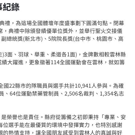
事紀錄
幕典禮，為這場全國體壇年度盛事劃下圓滿句點。閉幕
席，典禮中除頒發績優單位獎外，並舉行聖火交接儀
副總統獎(新北市)、5院院長獎(台中市、桃園市、高
走)3面、羽球、舉重、柔道各1面)，金牌數相較雲林縣
成績大躍進，更象徵著114全國運動會在雲林，就如籌
全國22縣市的隊職員與選手共計10,941人參與。為確
4位運動禁藥管制員、2,506名裁判、1,354名志
，是榮譽也是責任。縣府從籌備之初即秉持「專業、安
每位選手能在最優質的環境中發揮實力，也特別感謝
親的熱情支持，讓全國朋友感受到雲林人的真誠與好