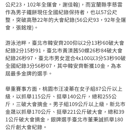
公尺23，102年全運會，謝佳翰)，而宜蘭縣李慈雲
作為男子鐵餅現任全國紀錄保持者，也以57公尺
整，突破高懸22年的大會紀錄(56公尺93，92年全運
會，張銘煌)。
游泳池畔，臺北市韓安齊200仰以2分13秒60破大會
紀錄2分15秒91，臺北市黃渼茜50蝶26秒84破大會
紀錄26秒97，臺北市男女混合4x100以3分53秒90破
全國紀錄3分56秒07，其中韓安齊斬獲10金，為本
屆最多金牌的選手。
舉重賽事方面，桃園市汪凌蓁在女子組87公斤以上
級，以抓舉115公斤、挺舉140公斤，總和255公
斤，三破大會摘金。男子組109公斤以上級，新北市
金晟以抓舉170公斤、挺舉221公斤破大會，總和39
1公斤破大會摘金，銀牌選手臺北市董秉誠抓舉180
公斤創大會紀錄。