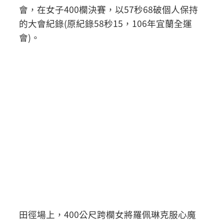
會，在女子400欄決賽，以57秒68破個人保持
的大會紀錄(原紀錄58秒15，106年宜蘭全運
會)。
田徑場上，400公尺跨欄女將羅佩琳克服心魔