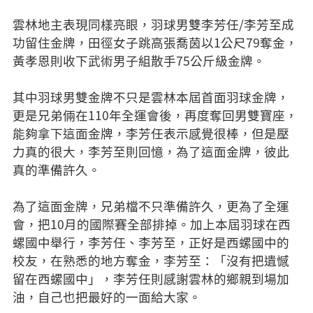
雲林地主表現同樣亮眼，羽球男雙李芳任/李芳至成
功留住金牌，田徑女子跳高張喬茵以1公尺79奪金，
黃孝恩則收下武術男子組散手75公斤級金牌。
其中羽球男雙金牌不只是雲林本屆首面羽球金牌，
更是兄弟倆在110年全運會後，再度奪回男雙寶座，
能夠拿下這面金牌，李芳任表示感覺很棒，但是壓
力真的很大，李芳至則回憶，為了這面金牌，彼此
真的準備許久。
為了這面金牌，兄弟檔不只準備許久，更為了全運
會，把10月的國際賽全部排掉。加上本屆羽球在西
螺國中舉行，李芳任、李芳至，正好是西螺國中的
校友，在熟悉的地方奪金，李芳至：「沒有把遺憾
留在西螺國中」，李芳任則感謝雲林的鄉親到場加
油，自己也把最好的一面給大家。