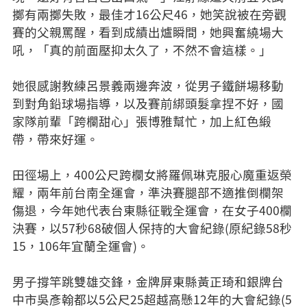
擲有兩擲失敗，最佳才16公尺46，她笑說被在旁觀
賽的父親罵醒，看到成績出爐瞬間，她興奮繞場大
吼，「真的前面壓抑太久了，不然不會這樣。」
她很感謝教練呂景義兩邊奔波，從男子鐵餅場移動
到對角鉛球場指導，以及賽前綁頭髮拿捏不好，國
家隊前輩「跨欄甜心」張博雅幫忙，加上紅色緞
帶，帶來好運。
田徑場上，400公尺跨欄女將羅佩琳克服心魔重返榮
耀，兩年前台南全運會，準決賽腿部不適推倒欄架
傷退，今年她代表台東縣征戰全運會，在女子400欄
決賽，以57秒68破個人保持的大會紀錄(原紀錄58秒
15，106年宜蘭全運會)。
男子撐竿跳雙雄交鋒，金牌屏東縣黃正琦和銀牌台
中市吳彥翰都以5公尺25超越高懸12年的大會紀錄(5