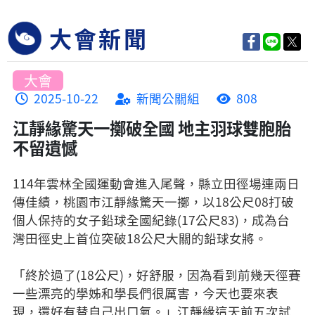
大會新聞
大會
2025-10-22
新聞公關組
808
江靜緣驚天一擲破全國 地主羽球雙胞胎
不留遺憾
114年雲林全國運動會進入尾聲，縣立田徑場連兩日
傳佳績，桃園市江靜緣驚天一擲，以18公尺08打破
個人保持的女子鉛球全國紀錄(17公尺83)，成為台
灣田徑史上首位突破18公尺大關的鉛球女將。
「終於過了(18公尺)，好舒服，因為看到前幾天徑賽
一些漂亮的學姊和學長們很厲害，今天也要來表
現，還好有替自己出口氣。」江靜緣這天前五次試