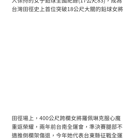
人保持的女子鉛球全國紀錄(17公尺83)，成為
台灣田徑史上首位突破18公尺大關的鉛球女將
田徑場上，400公尺跨欄女將羅佩琳克服心魔
重返榮耀，兩年前台南全運會，準決賽腿部不
適推倒欄架傷退，今年她代表台東縣征戰全運