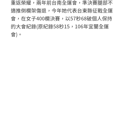
重返榮耀，兩年前台南全運會，準決賽腿部不
適推倒欄架傷退，今年她代表台東縣征戰全運
會，在女子400欄決賽，以57秒68破個人保持
的大會紀錄(原紀錄58秒15，106年宜蘭全運
會)。