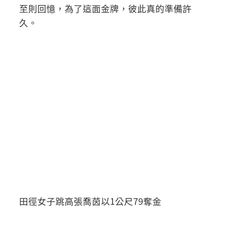
至則回憶，為了這面金牌，彼此真的準備許
久。
田徑女子跳高張喬茵以1公尺79奪金