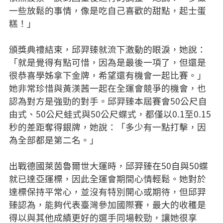
一些放鬆的事情，像是吃自己喜歡的甜點，起士蛋
糕！」
頒獎典禮結束，邱羿臻就流下激動的眼淚，她說：
「就是覺得有點可惜，因為是最後一項了，但還是
很恭喜學姊拿下金牌，希望還有機會一起比賽。」
她非常珍惜與黃渼茜一起在全運會競爭的機會，也
認為對方是強勁的對手。邱羿臻本屆賽會50公尺自
由式、50公尺蛙式與50公尺蝶式，都僅以0.1至0.15
秒的差距奪得銀牌，她說：「多少有一點打擊，因
為全部都是第二名。」
出戰德國萊茵魯爾世大運時，邱羿臻在50自與50蝶
就已達亞運標，因此全運會期間心情輕鬆。她對於
達標保持平常心，並沒有特別開心或期待，但邱羿
臻認為，能夠代表臺灣參加國際賽，最大的收穫是
得以與其他成績更好的選手同場較勁，讓她很享