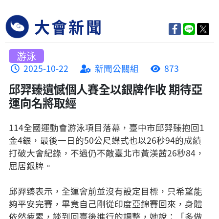
大會新聞
游泳
2025-10-22
新聞公關組
873
邱羿臻遺憾個人賽全以銀牌作收 期待亞
運向名將取經
114全國運動會游泳項目落幕，臺中市邱羿臻抱回1
金4銀，最後一日的50公尺蝶式也以26秒94的成績
打破大會紀錄，不過仍不敵臺北市黃渼茜26秒84，
屈居銀牌。
邱羿臻表示，全運會前並沒有設定目標，只希望能
夠平安完賽，畢竟自己剛從印度亞錦賽回來，身體
依然疲累，談到回臺後進行的調整，她說：「多做