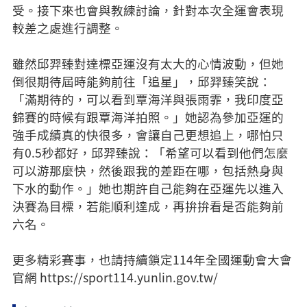
受。接下來也會與教練討論，針對本次全運會表現
較差之處進行調整。
雖然邱羿臻對達標亞運沒有太大的心情波動，但她
倒很期待屆時能夠前往「追星」，邱羿臻笑說：
「滿期待的，可以看到覃海洋與張雨霏，我印度亞
錦賽的時候有跟覃海洋拍照。」她認為參加亞運的
強手成績真的快很多，會讓自己更想追上，哪怕只
有0.5秒都好，邱羿臻說：「希望可以看到他們怎麼
可以游那麼快，然後跟我的差距在哪，包括熱身與
下水的動作。」她也期許自己能夠在亞運先以進入
決賽為目標，若能順利達成，再拚拚看是否能夠前
六名。
更多精彩賽事，也請持續鎖定114年全國運動會大會
官網 https://sport114.yunlin.gov.tw/