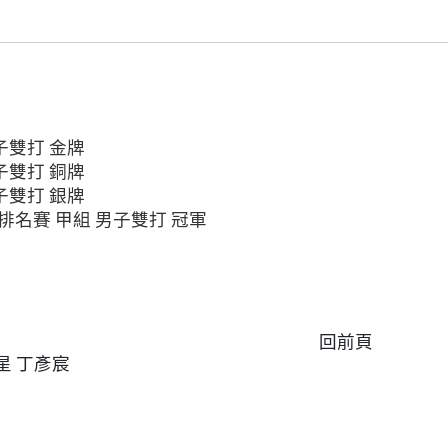
子雙打 金牌
子雙打 銅牌
子雙打 銀牌
球排名賽 甲組 男子雙打 冠軍
回前頁
星 丁彥宸