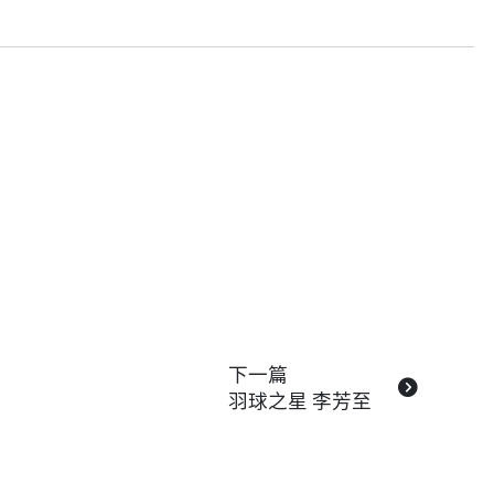
下一篇
羽球之星 李芳至