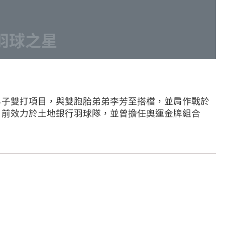
羽球之星
，專攻男子雙打項目，與雙胞胎弟弟李芳至搭檔，並肩作戰於
目前效力於土地銀行羽球隊，並曾擔任奧運金牌組合