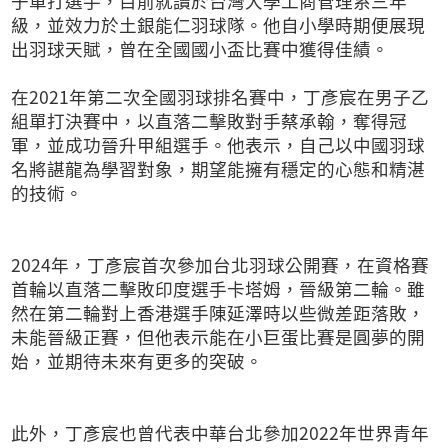
子單打選手，目前就讀於台灣大學工商管理系三年
級，並效力於土銀能仁羽球隊。他自小學時期便展現
出羽球天賦，曾在全國國小盃比賽中獲得佳績。
在2021年第二次全國羽球排名賽中，丁彥宸在男子乙
組單打決賽中，以直落二擊敗對手蔡承翰，奪得冠
軍，並成功晉升甲組選手。他表示，自己以中國羽球
名將諶龍為學習對象，期望能擁有穩定的心態和精湛
的技術。
2024年，丁彥宸首次參加台北羽球公開賽，在資格賽
首輪以直落二擊敗印度選手卡塔姆，晉級第二輪。雖
然在第二輪對上香港選手陳延澤時以些微差距落敗，
未能晉級正賽，但他表示能在小巨蛋比賽是圓夢的開
始，並期待未來有更多的突破。
此外，丁彥宸也曾代表中華台北參加2022年世界青年