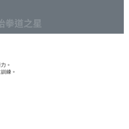
跆拳道之星
。
潛力。
道訓練。