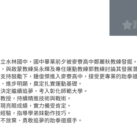
縣立水林國中，國中畢業前夕被麥寮高中鄭麗秋教練發掘
中，與啟蒙教練吳永輝及專任運動教練郭教練討論其發展
的支持鼓勵下，鍾俊傑進入麥寮高中，接受更專業的跆拳
定、進步明顯，奠定扎實運動基礎。
他決定繼續追夢，考入彰化師範大學。
源教授，持續精進技術與戰術。
展現亮眼成績，實力備受肯定。
享經驗，指導學弟妹動作技巧。
永不放棄、勇敢追夢的跆拳道選手。