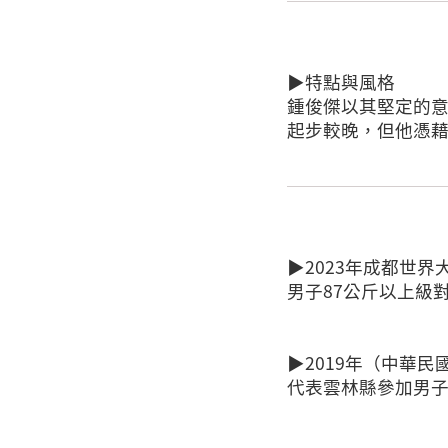
▶特點與風格
鍾俊傑以其堅定的
起步較晚，但他憑
▶2023年成都世界
男子87公斤以上級
▶2019年（中華民
代表雲林縣參加男子