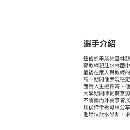
選手介紹
鍾俊傑畢業於雲林
鄭教練親赴水林國
最後在家人與教練
高中期間他表現穩
面對人生選擇時，
大學期間師從蘇泰
不論國內外賽事皆
鍾俊傑常返母校分
他是位飲水思源、