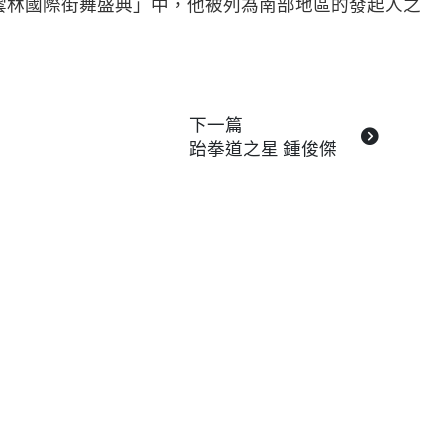
「雲林國際街舞盛典」中，他被列為南部地區的發起人之
下一篇
跆拳道之星 鍾俊傑