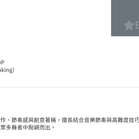
OP
king）
動作、節奏感與創意著稱，擅長結合音樂節奏與高難度技
在眾多舞者中脫穎而出。