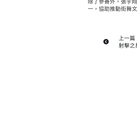
除了參賽外，張宇翔
一，協助推動街舞
上一篇
射擊之