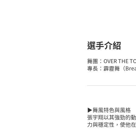
選手介紹
舞團：OVER THE T
專長：霹靂舞（Brea
▶舞風特色與風格
張宇翔以其強勁的
力與穩定性，使他