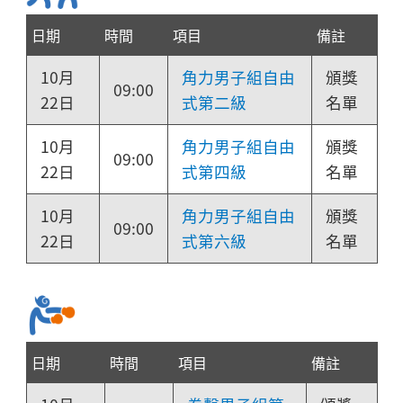
日期
時間
項目
備註
10月
角力男子組自由
頒獎
09:00
22日
式第二級
名單
10月
角力男子組自由
頒獎
09:00
22日
式第四級
名單
10月
角力男子組自由
頒獎
09:00
22日
式第六級
名單
日期
時間
項目
備註