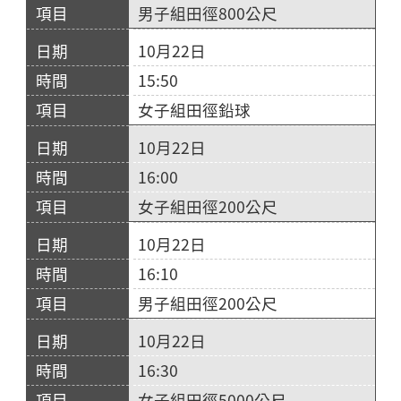
男子組田徑800公尺
10月22日
15:50
女子組田徑鉛球
10月22日
16:00
女子組田徑200公尺
10月22日
16:10
男子組田徑200公尺
10月22日
16:30
女子組田徑5000公尺