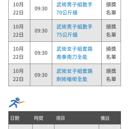
10月
武術男子組散手
頒獎
09:30
22日
70公斤級
名單
10月
武術男子組散手
頒獎
09:30
22日
75公斤級
名單
10月
武術女子組套路
頒獎
09:30
22日
南拳南刀全能
名單
10月
武術女子組套路
頒獎
09:30
22日
劍術槍術全能
名單
日期
時間
項目
備註