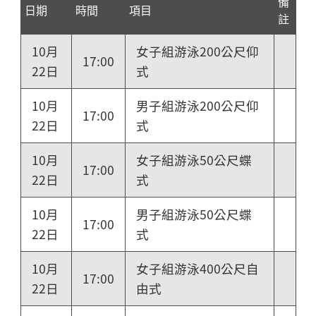
備
日期
時間
項目
註
10月
女子組游泳200公尺仰
17:00
22日
式
10月
男子組游泳200公尺仰
17:00
22日
式
10月
女子組游泳50公尺蝶
17:00
22日
式
10月
男子組游泳50公尺蝶
17:00
22日
式
10月
女子組游泳400公尺自
17:00
22日
由式