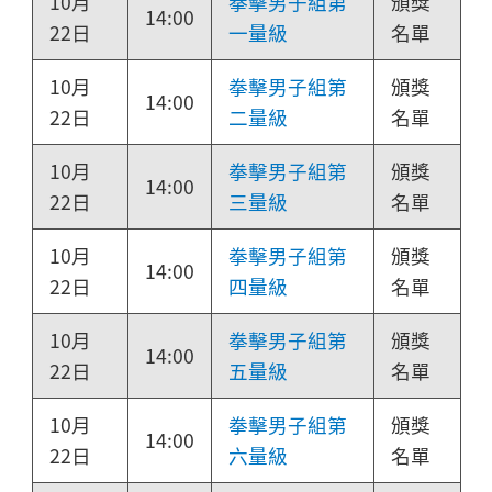
10月
拳擊男子組第
頒獎
14:00
22日
一量級
名單
10月
拳擊男子組第
頒獎
14:00
22日
二量級
名單
10月
拳擊男子組第
頒獎
14:00
22日
三量級
名單
10月
拳擊男子組第
頒獎
14:00
22日
四量級
名單
10月
拳擊男子組第
頒獎
14:00
22日
五量級
名單
10月
拳擊男子組第
頒獎
14:00
22日
六量級
名單