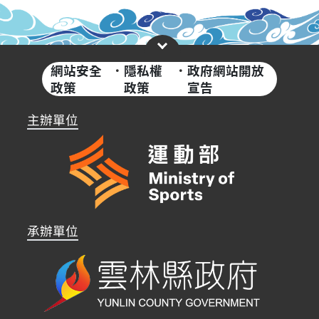
網站安全
·
隱私權
·
政府網站開放
政策
政策
宣告
主辦單位
承辦單位