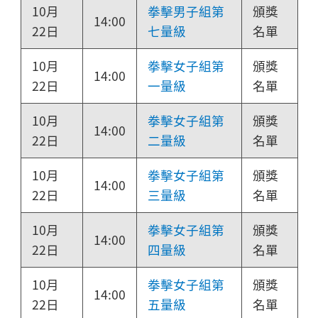
10月
拳擊男子組第
頒獎
14:00
22日
七量級
名單
10月
拳擊女子組第
頒獎
14:00
22日
一量級
名單
10月
拳擊女子組第
頒獎
14:00
22日
二量級
名單
10月
拳擊女子組第
頒獎
14:00
22日
三量級
名單
10月
拳擊女子組第
頒獎
14:00
22日
四量級
名單
10月
拳擊女子組第
頒獎
14:00
22日
五量級
名單