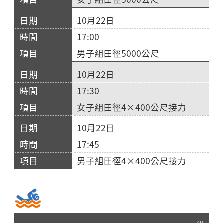
10月22日
17:00
男子組田徑5000公尺
10月22日
17:30
女子組田徑4×400公尺接力
10月22日
17:45
男子組田徑4×400公尺接力