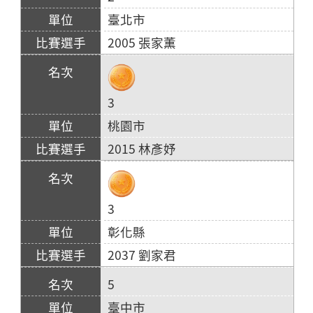
臺北市
2005 張家薫
3
桃園市
2015 林彥妤
3
彰化縣
2037 劉家君
5
臺中市