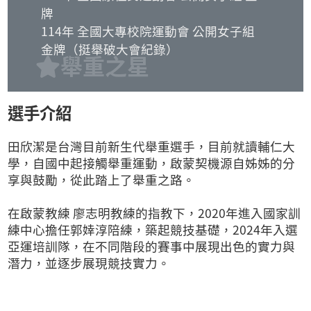
牌
114年 全國大專校院運動會 公開女子組
金牌（挺舉破大會紀錄）
舉重之星
選手介紹
田欣潔是台灣目前新生代舉重選手，目前就讀輔仁大
學，自國中起接觸舉重運動，啟蒙契機源自姊姊的分
享與鼓勵，從此踏上了舉重之路。
在啟蒙教練 廖志明教練的指教下，2020年進入國家訓
練中心擔任郭婞淳陪練，築起競技基礎，2024年入選
亞運培訓隊，在不同階段的賽事中展現出色的實力與
潛力，並逐步展現競技實力。