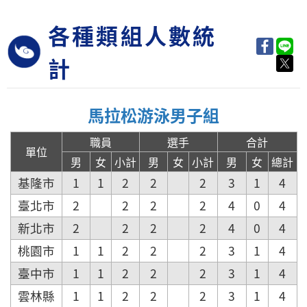
各種類組人數統
計
馬拉松游泳男子組
職員
選手
合計
單位
男
女
小計
男
女
小計
男
女
總計
基隆市
1
1
2
2
2
3
1
4
臺北市
2
2
2
2
4
0
4
新北市
2
2
2
2
4
0
4
桃園市
1
1
2
2
2
3
1
4
臺中市
1
1
2
2
2
3
1
4
雲林縣
1
1
2
2
2
3
1
4