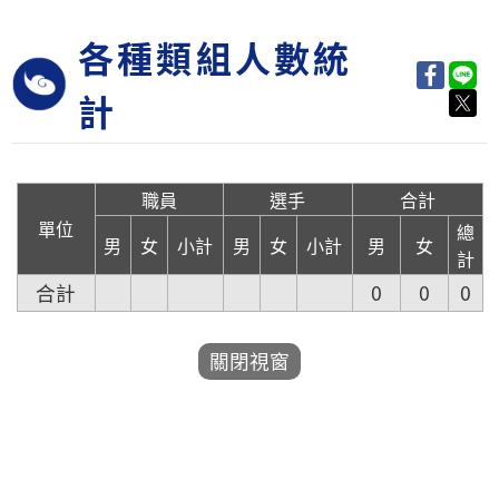
各種類組人數統
計
職員
選手
合計
單位
總
男
女
小計
男
女
小計
男
女
計
合計
0
0
0