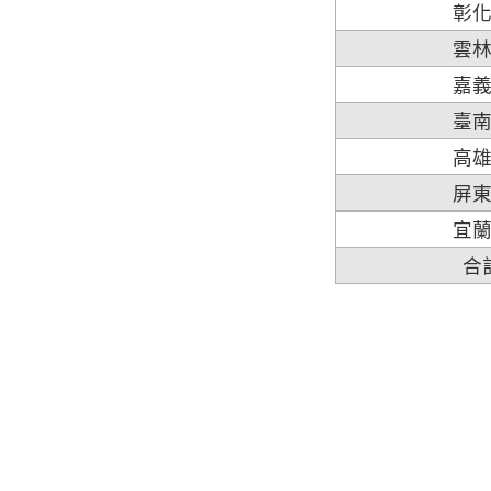
彰
雲
嘉
臺
高
屏
宜
合