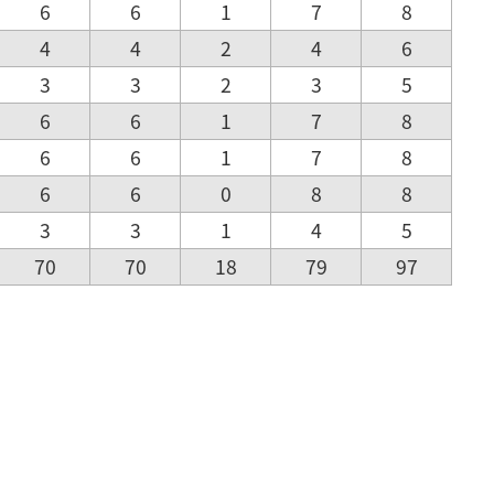
6
6
1
7
8
4
4
2
4
6
3
3
2
3
5
6
6
1
7
8
6
6
1
7
8
6
6
0
8
8
3
3
1
4
5
70
70
18
79
97