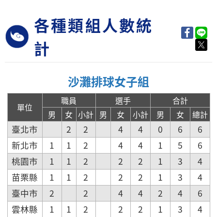
各種類組人數統
計
沙灘排球女子組
職員
選手
合計
單位
男
女
小計
男
女
小計
男
女
總計
臺北市
2
2
4
4
0
6
6
新北市
1
1
2
4
4
1
5
6
桃園市
1
1
2
2
2
1
3
4
苗栗縣
1
1
2
2
2
1
3
4
臺中市
2
2
4
4
2
4
6
雲林縣
1
1
2
2
2
1
3
4