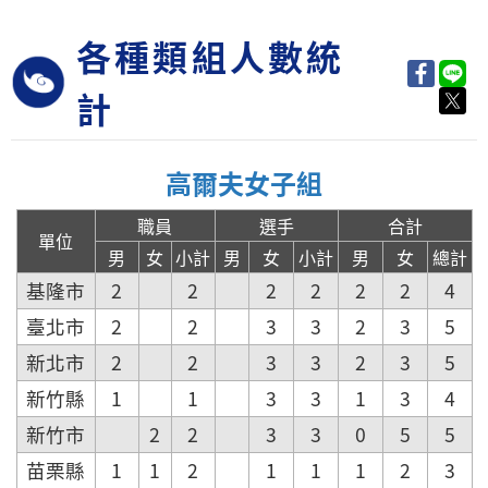
各種類組人數統
計
高爾夫女子組
職員
選手
合計
單位
男
女
小計
男
女
小計
男
女
總計
基隆市
2
2
2
2
2
2
4
臺北市
2
2
3
3
2
3
5
新北市
2
2
3
3
2
3
5
新竹縣
1
1
3
3
1
3
4
新竹市
2
2
3
3
0
5
5
苗栗縣
1
1
2
1
1
1
2
3