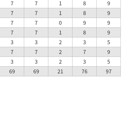
7
7
1
8
9
7
7
1
8
9
7
7
0
9
9
7
7
1
8
9
3
3
2
3
5
7
7
2
7
9
3
3
2
3
5
69
69
21
76
97