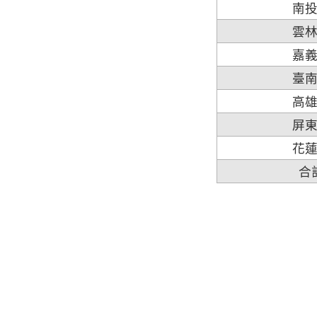
南
雲
嘉
臺
高
屏
花
合