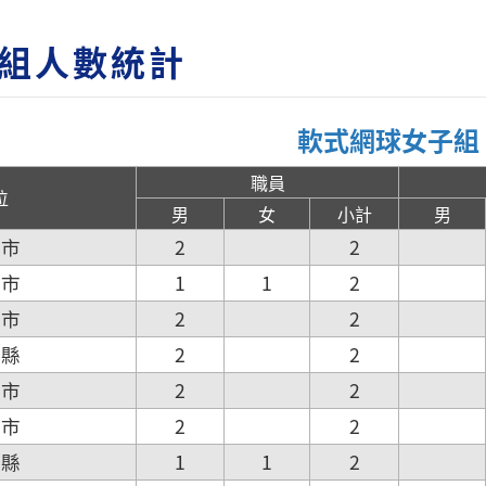
組人數統計
軟式網球女子組
職員
位
男
女
小計
男
北市
2
2
北市
1
1
2
園市
2
2
竹縣
2
2
竹市
2
2
中市
2
2
化縣
1
1
2