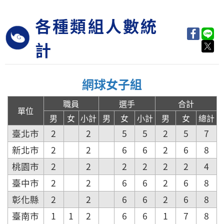
各種類組人數統
計
網球女子組
職員
選手
合計
單位
男
女
小計
男
女
小計
男
女
總計
臺北市
2
2
5
5
2
5
7
新北市
2
2
6
6
2
6
8
桃園市
2
2
2
2
2
2
4
臺中市
2
2
6
6
2
6
8
彰化縣
2
2
6
6
2
6
8
臺南市
1
1
2
6
6
1
7
8