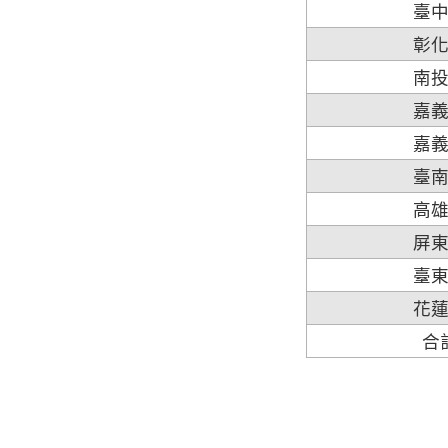
臺
彰
南
嘉
嘉
臺
高
屏
臺
花
合