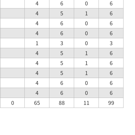
4
6
0
6
4
5
1
6
4
6
0
6
4
6
0
6
1
3
0
3
4
5
1
6
4
5
1
6
4
5
1
6
4
6
0
6
4
6
0
6
0
65
88
11
99