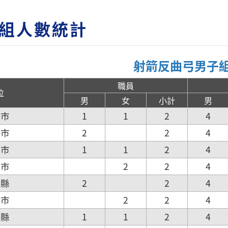
組人數統計
射箭反曲弓男子
職員
位
男
女
小計
男
隆市
1
1
2
4
北市
2
2
4
北市
1
1
2
4
園市
2
2
4
竹縣
2
2
4
竹市
2
2
4
栗縣
1
1
2
4