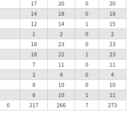
17
20
0
20
14
18
0
18
12
14
1
15
1
2
0
2
18
23
0
23
18
22
1
23
7
11
0
11
2
4
0
4
8
10
0
10
8
10
1
11
0
217
266
7
273