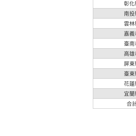
彰化
南投
雲林
嘉義
臺南
高雄
屏東
臺東
花蓮
宜蘭
合