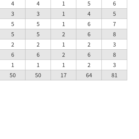
4
4
1
5
6
3
3
1
4
5
5
5
1
6
7
5
5
2
6
8
2
2
1
2
3
6
6
2
6
8
1
1
1
2
3
50
50
17
64
81