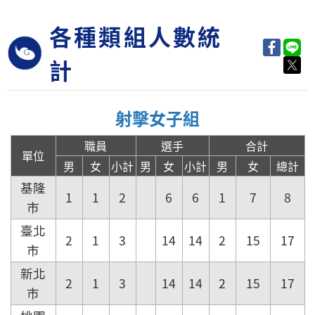
各種類組人數統
計
射擊女子組
職員
選手
合計
單位
男
女
小計
男
女
小計
男
女
總計
基隆
1
1
2
6
6
1
7
8
市
臺北
2
1
3
14
14
2
15
17
市
新北
2
1
3
14
14
2
15
17
市