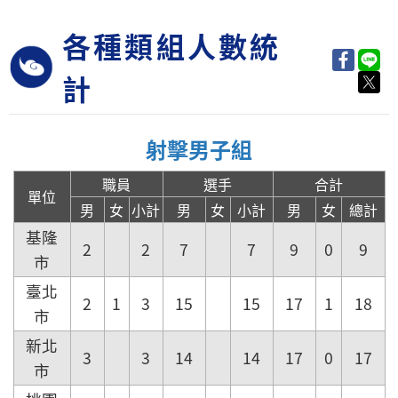
各種類組人數統
計
射擊男子組
職員
選手
合計
單位
男
女
小計
男
女
小計
男
女
總計
基隆
2
2
7
7
9
0
9
市
臺北
2
1
3
15
15
17
1
18
市
新北
3
3
14
14
17
0
17
市