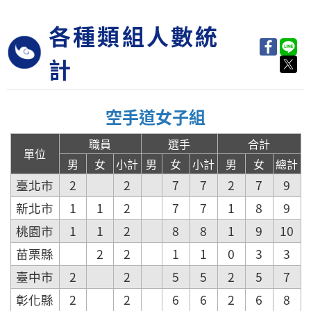
各種類組人數統
計
空手道女子組
職員
選手
合計
單位
男
女
小計
男
女
小計
男
女
總計
臺北市
2
2
7
7
2
7
9
新北市
1
1
2
7
7
1
8
9
桃園市
1
1
2
8
8
1
9
10
苗栗縣
2
2
1
1
0
3
3
臺中市
2
2
5
5
2
5
7
彰化縣
2
2
6
6
2
6
8