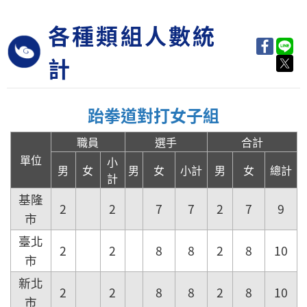
各種類組人數統
計
跆拳道對打女子組
職員
選手
合計
單位
小
男
女
男
女
小計
男
女
總計
計
基隆
2
2
7
7
2
7
9
市
臺北
2
2
8
8
2
8
10
市
新北
2
2
8
8
2
8
10
市