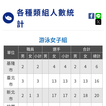
各種類組人數統
計
游泳女子組
職員
選手
合計
單位
男
女
小計
男
女
小計
男
女
總計
基隆
2
2
4
4
2
4
6
市
臺北
3
3
13
13
3
13
16
市
新北
2
1
3
17
17
2
18
20
市