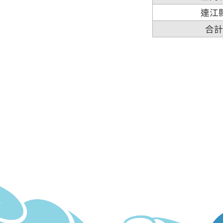
連江
合計