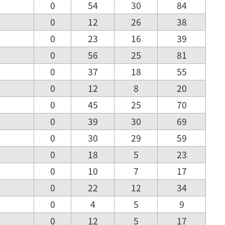
0
54
30
84
0
12
26
38
0
23
16
39
0
56
25
81
0
37
18
55
0
12
8
20
0
45
25
70
0
39
30
69
0
30
29
59
0
18
5
23
0
10
7
17
0
22
12
34
0
4
5
9
0
12
5
17