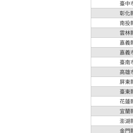
臺中
彰化
南投
雲林
嘉義
嘉義
臺南
高雄
屏東
臺東
花蓮
宜蘭
澎湖
金門