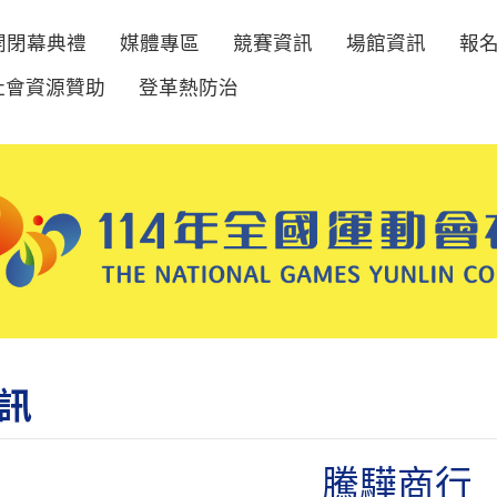
開閉幕典禮
媒體專區
競賽資訊
場館資訊
報
社會資源贊助
登革熱防治
訊
騰驊商行