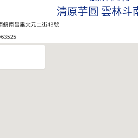
清原芋圓 雲林斗
南鎮南昌里文元二街43號
63525