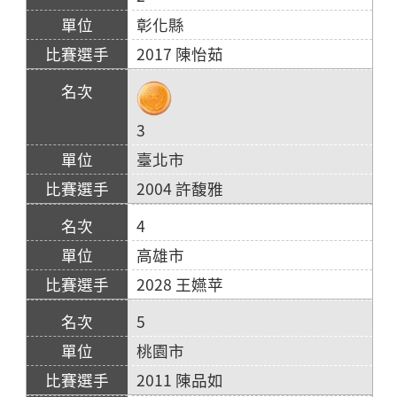
彰化縣
2017 陳怡茹
3
臺北市
2004 許馥雅
4
高雄市
2028 王嬿苹
5
桃園市
2011 陳品如