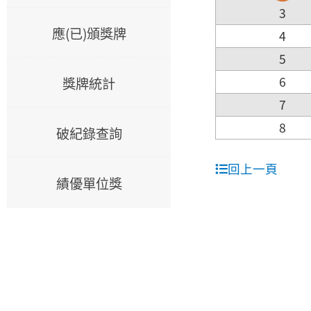
3
應(已)頒獎牌
4
5
6
獎牌統計
7
8
破紀錄查詢
回上一頁
績優單位獎