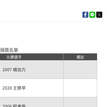
曲 頒獎名單
比賽選手
備註
2007 楊加力
2028 王嬿苹
2006 程聿寧