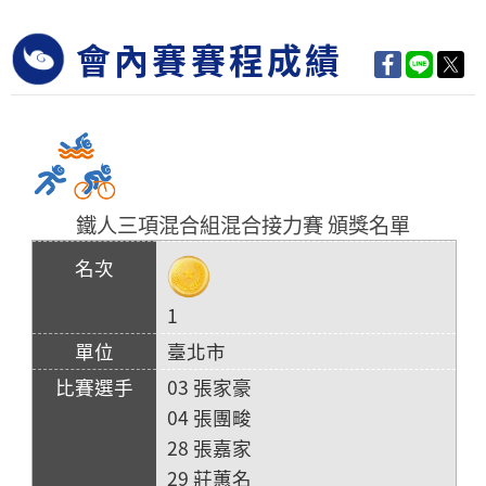
會內賽賽程成績
鐵人三項混合組混合接力賽 頒獎名單
1
臺北市
03 張家豪
04 張團畯
28 張嘉家
29 莊蕙名