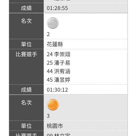
01:28:55
2
花蓮縣
24 李崇翊
25 潘子易
44 洪宥涵
45 潘昱婷
01:30:12
3
桃園市
09 林立宇