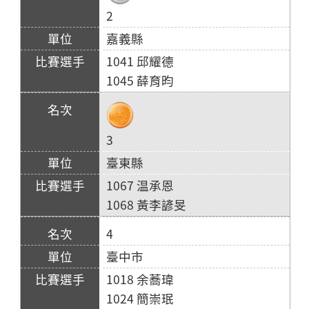
2
嘉義縣
1041 邱耀德
1045 薛育昀
3
臺東縣
1067 温承恩
1068 黃李諺旻
4
臺中市
1018 余蕎瑋
1024 簡崇珉