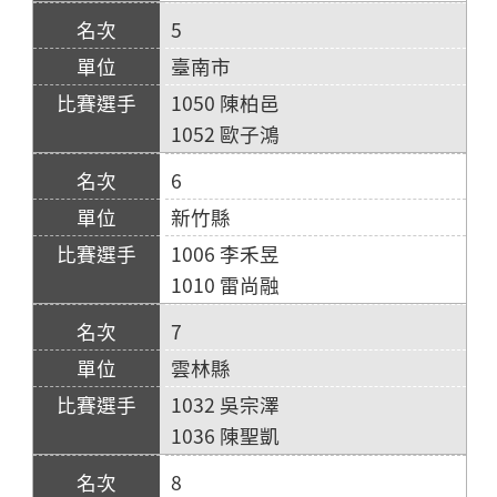
5
臺南市
1050 陳柏邑
1052 歐子鴻
6
新竹縣
1006 李禾昱
1010 雷尚融
7
雲林縣
1032 吳宗澤
1036 陳聖凱
8