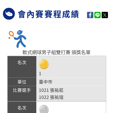
會內賽賽程成績
軟式網球男子組雙打賽 頒獎名單
1
臺中市
1021 張祐菘
1022 張祐瑄