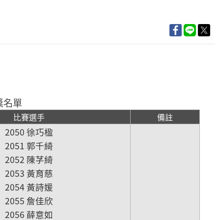
獎名單
比賽選手
備註
2050 徐巧楹
2051 郭千綺
2052 陳芓綺
2053 黃育慈
2054 黃詩媛
2055 詹佳欣
2056 薛意如