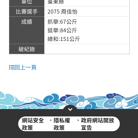
臺東縣
2075 周佳怡
抓舉:67公斤
挺舉:84公斤
總和:151公斤
回上一頁
網站安全
·
隱私權
·
政府網站開放
政策
政策
宣告