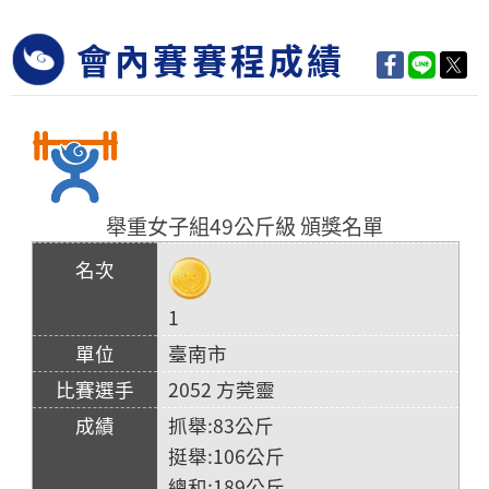
會內賽賽程成績
舉重女子組49公斤級 頒獎名單
1
臺南市
2052 方莞靈
抓舉:83公斤
挺舉:106公斤
總和:189公斤