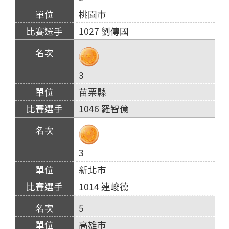
桃園市
1027 劉傳國
3
苗栗縣
1046 羅智億
3
新北市
1014 連峻德
5
高雄市