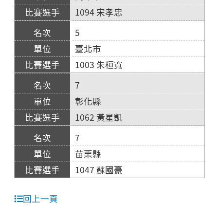
1094 宋孝忠
5
臺北市
1003 朱桓寬
7
彰化縣
1062 黃星凱
7
苗栗縣
1047 蘇國豪
回上一頁