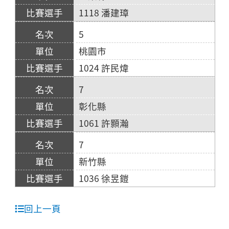
1118 潘建璋
5
桃園市
1024 許民煒
7
彰化縣
1061 許顥瀚
7
新竹縣
1036 徐昱鎧
回上一頁