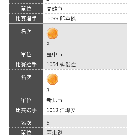
高雄市
1099 邱韋傑
3
臺中市
1054 楊俊霆
3
新北市
1012 江璨安
5
臺東縣