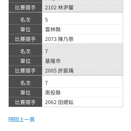
2102 林尹馨
5
雲林縣
2073 陳乃慈
7
基隆市
2005 許宸瑀
7
南投縣
2062 田緦妘
回上一頁