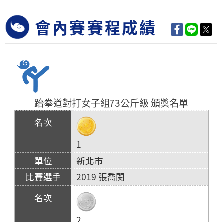
會內賽賽程成績
跆拳道對打女子組73公斤級 頒獎名單
1
新北市
2019 張喬閔
2