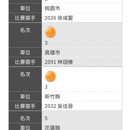
桃園市
2026 徐彧媐
3
高雄市
2091 林翊榛
3
新竹縣
2032 吳佳蓉
5
花蓮縣