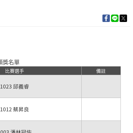
頒獎名單
比賽選手
備註
1023 邱義睿
1012 蔡昇良
1003 潘林冠佑