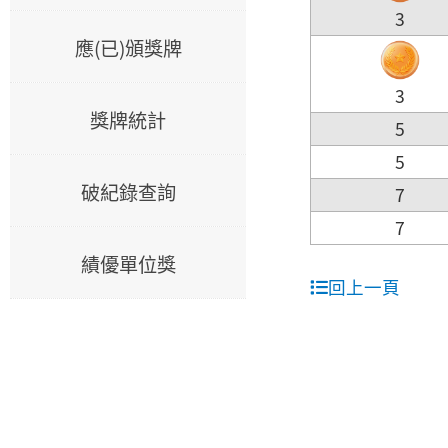
3
應(已)頒獎牌
3
獎牌統計
5
5
破紀錄查詢
7
7
績優單位獎
回上一頁