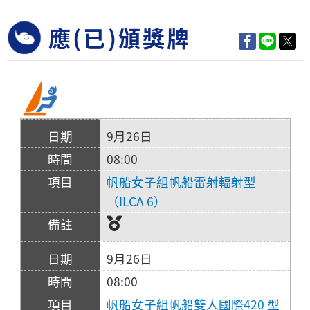
應(已)頒獎牌
9月26日
08:00
帆船女子組帆船雷射輻射型
（ILCA 6）
9月26日
08:00
帆船女子組帆船雙人國際420 型