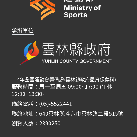
承辦單位
114年全國運動會籌備處(雲林縣政府體育保健科)
服務時間：周一至周五 09:00~17:00 (午休
12:00~13:30)
聯絡電話：(05)-5522441
聯絡地址：640雲林縣斗六市雲林路二段515號
瀏覽人數：2890250