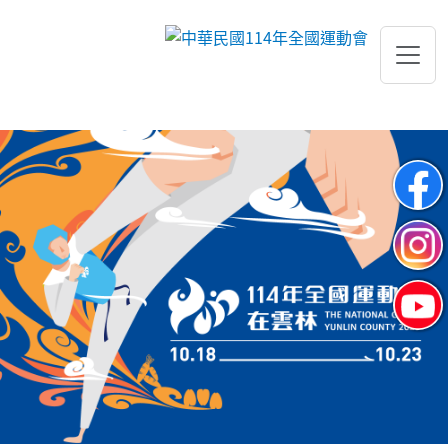
跳到主要內容