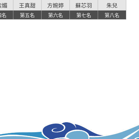
紫媚
王真甜
方婉婷
蘇芯羽
朱兒
四名
第五名
第六名
第七名
第八名