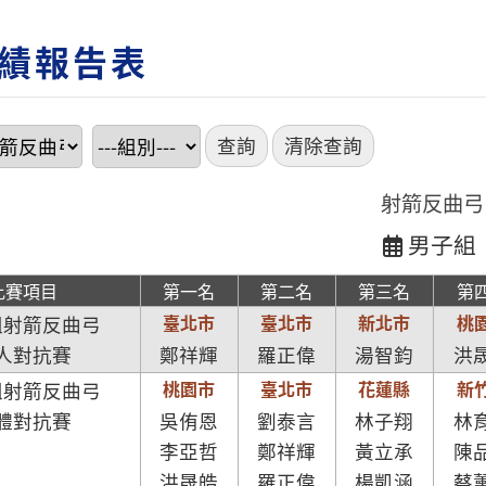
績報告表
射箭反曲弓
男子組
比賽項目
第一名
第二名
第三名
第
臺北市
臺北市
新北市
桃
組射箭反曲弓
人對抗賽
鄭祥輝
羅正偉
湯智鈞
洪
桃園市
臺北市
花蓮縣
新
組射箭反曲弓
體對抗賽
吳侑恩
劉泰言
林子翔
林
李亞哲
鄭祥輝
黃立承
陳
洪晟皓
羅正偉
楊凱涵
蔡