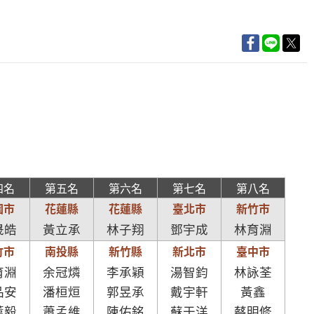
四名
第五名
第六名
第七名
第八名
園市
花蓮縣
花蓮縣
臺北市
新竹市
晟皓
黃立承
林子翔
鄧宇成
林育淵
竹市
南投縣
新竹縣
新北市
臺中市
育淵
余冠燐
李承穎
湯智鈞
林詠荃
品安
潘桓烜
郭昱承
戴宇軒
黃鑫
薰毅
蕭孟維
陳佑銘
蘇于洋
蔡明修