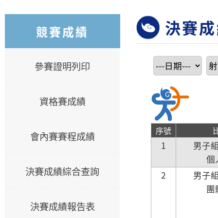
決賽成
競賽成績
參賽證明列印
資格賽成績
序號
會內賽賽程成績
1
男子
個
決賽成績綜合查詢
2
男子
團
決賽成績報告表