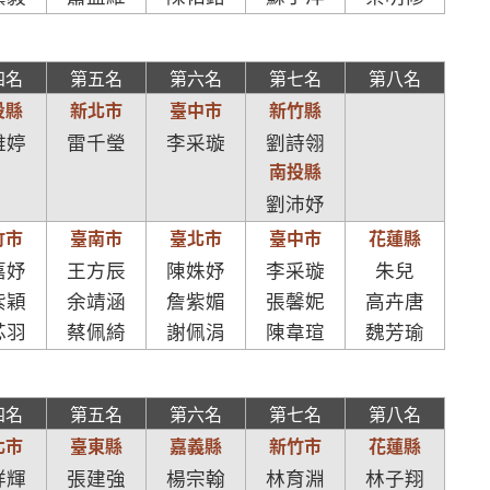
四名
第五名
第六名
第七名
第八名
投縣
新北市
臺中市
新竹縣
雅婷
雷千瑩
李采璇
劉詩翎
南投縣
劉沛妤
竹市
臺南市
臺北市
臺中市
花蓮縣
嘉妤
王方辰
陳姝妤
李采璇
朱兒
紫穎
余靖涵
詹紫媚
張馨妮
高卉唐
芯羽
蔡佩綺
謝佩涓
陳韋瑄
魏芳瑜
四名
第五名
第六名
第七名
第八名
北市
臺東縣
嘉義縣
新竹市
花蓮縣
祥輝
張建強
楊宗翰
林育淵
林子翔