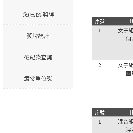
應(已)頒獎牌
序號
1
女子
獎牌統計
個
破紀錄查詢
2
女子
團
績優單位獎
序號
1
混合
混