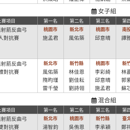
女子組
比賽項目
第一名
第二名
第三名
第
桃園市
新北市
桃園市
南
組射箭反曲弓
人對抗賽
施孟君
風佑築
邱意晴
譚
新北市
新竹縣
桃園市
新
組射箭反曲弓
體對抗賽
風佑築
林佳恩
李彩綺
林
隋昀瑾
劉佳耘
邱意晴
郭
雷千瑩
劉詩翎
施孟君
蘇
混合組
比賽項目
第一名
第二名
第三名
第
新北市
桃園市
新竹縣
臺
組射箭反曲弓
雙對抗賽
湯智鈞
吳侑恩
李承穎
鄭