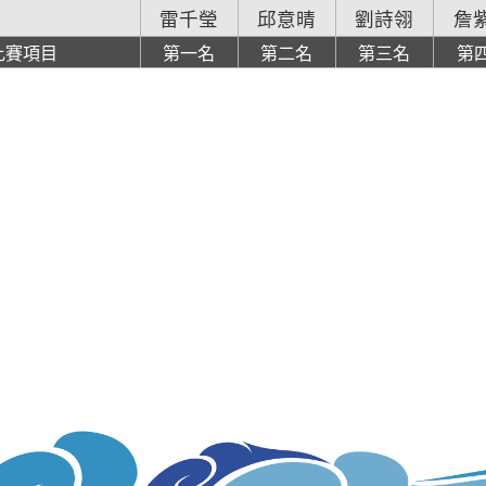
雷千瑩
邱意晴
劉詩翎
詹
比賽項目
第一名
第二名
第三名
第