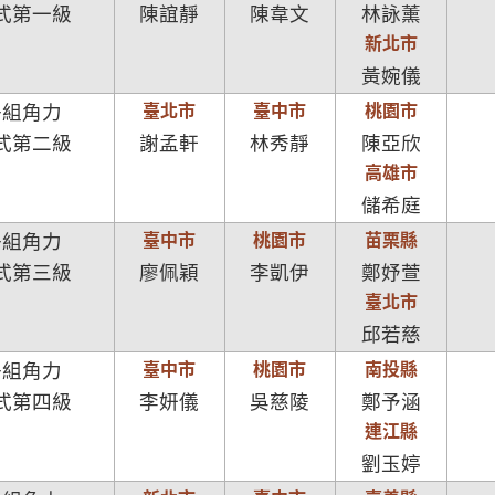
式第一級
陳誼靜
陳韋文
林詠薰
新北市
黃婉儀
臺北市
臺中市
桃園市
子組角力
式第二級
謝孟軒
林秀靜
陳亞欣
高雄市
儲希庭
臺中市
桃園市
苗栗縣
子組角力
式第三級
廖佩穎
李凱伊
鄭妤萱
臺北市
邱若慈
臺中市
桃園市
南投縣
子組角力
式第四級
李妍儀
吳慈陵
鄭予涵
連江縣
劉玉婷