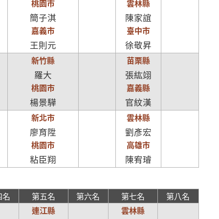
桃園市
雲林縣
簡子淇
陳家誼
嘉義市
臺中市
王則元
徐敬昇
新竹縣
苗栗縣
羅大
張紘翊
桃園市
嘉義縣
楊景驊
官紋漢
新北市
雲林縣
廖育陞
劉彥宏
桃園市
高雄市
粘臣翔
陳宥璿
四名
第五名
第六名
第七名
第八名
連江縣
雲林縣