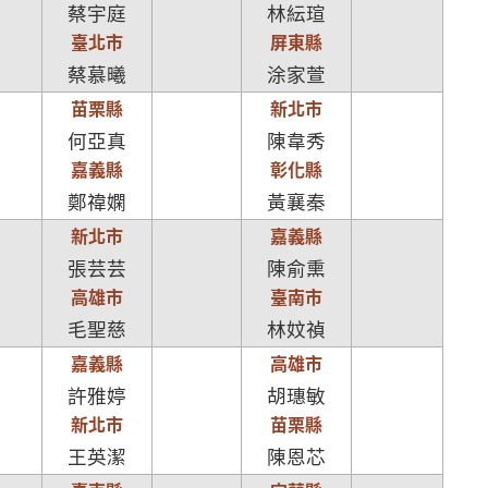
蔡宇庭
林紜瑄
臺北市
屏東縣
蔡慕曦
涂家萱
苗栗縣
新北市
何亞真
陳韋秀
嘉義縣
彰化縣
鄭禕嫻
黃襄秦
新北市
嘉義縣
張芸芸
陳俞熏
高雄市
臺南市
毛聖慈
林妏禎
嘉義縣
高雄市
許雅婷
胡璤敏
新北市
苗栗縣
王英潔
陳恩芯