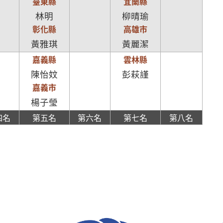
臺東縣
宜蘭縣
林明
柳晴瑜
彰化縣
高雄市
黃雅琪
黃麗潔
嘉義縣
雲林縣
陳怡妏
彭萩謹
嘉義市
楊子瑩
四名
第五名
第六名
第七名
第八名