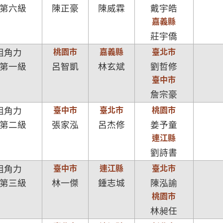
第六級
陳正豪
陳威霖
戴宇皓
嘉義縣
莊宇僑
桃園市
嘉義縣
臺北市
組角力
第一級
呂智凱
林玄斌
劉哲修
臺中市
詹宗豪
臺中市
臺北市
桃園市
組角力
第二級
張家泓
呂杰修
姜予童
連江縣
劉詩書
臺中市
連江縣
臺北市
組角力
第三級
林一傑
鍾志城
陳泓諭
桃園市
林昶任