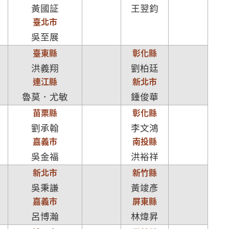
黃國証
王翌鈞
臺北市
吳至展
臺東縣
彰化縣
洪義翔
劉柏廷
連江縣
新北市
魯莫．尤敏
鍾俊華
苗栗縣
彰化縣
劉承翰
李文鴻
嘉義市
南投縣
吳金福
洪裕祥
新北市
新竹縣
吳秉謙
黃竣彥
嘉義市
屏東縣
呂博瀚
林煒昇