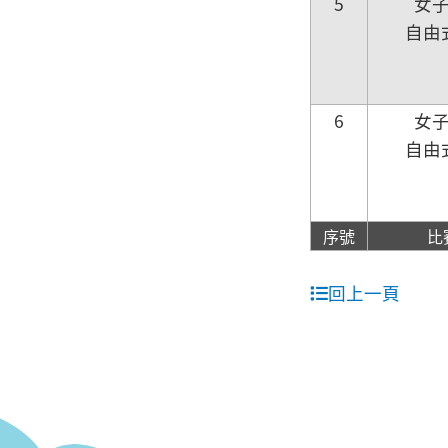
5
女
自由
6
女
自由
序號
比
回上一頁