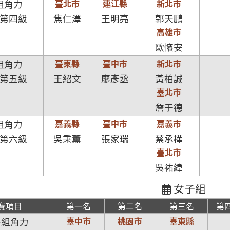
臺北市
連江縣
新北市
組角力
第四級
焦仁澤
王明亮
郭天鵬
高雄市
歐懷安
臺東縣
臺中市
新北市
組角力
第五級
王紹文
廖彥丞
黃柏誠
臺北市
詹于德
嘉義縣
臺中市
嘉義市
組角力
第六級
吳秉薰
張家瑞
蔡承樺
臺北市
吳祐緯
女子組
賽項目
第一名
第二名
第三名
第
臺中市
桃園市
臺東縣
子組角力