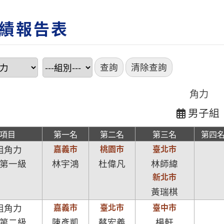
績報告表
角力
男子組
項目
第一名
第二名
第三名
第四
嘉義市
桃園市
臺北市
組角力
第一級
林宇鴻
杜偉凡
林師緯
新北市
黃瑞棋
嘉義市
臺北市
臺中市
組角力
第二級
陳彥凱
蔡宏義
楊軒