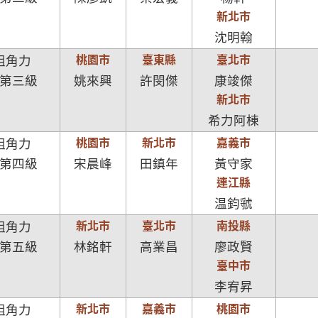
新北市
沈明翰
桃園市
臺東縣
臺北市
組角力
第三級
姚來興
許閔傑
康竣傑
新北市
希力阿棟
桃園市
新北市
嘉義市
組角力
第四級
宋晨峰
田鎮年
黃守家
連江縣
温鈞虢
新北市
臺北市
南投縣
組角力
第五級
林銘軒
高業昌
廖政賢
臺中市
李宥昇
新北市
嘉義市
桃園市
組角力