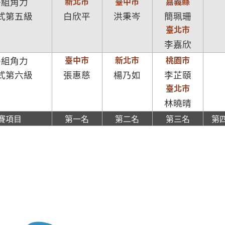
新北市
臺中市
嘉義縣
子組角力
式第五級
白欣平
洪秉岑
簡珮珊
臺北市
李嘉欣
臺中市
新北市
桃園市
子組角力
式第六級
張惠慈
楊乃如
李芷頤
臺北市
林曉晴
賽項目
第一名
第二名
第三名
第