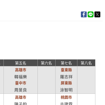
名
第五名
第六名
第七名
第八名
高雄市
臺東縣
韓福樂
羅志祥
臺中市
屏東縣
周旻良
涂智明
高雄市
桃園市
陳子鈞
古建霖