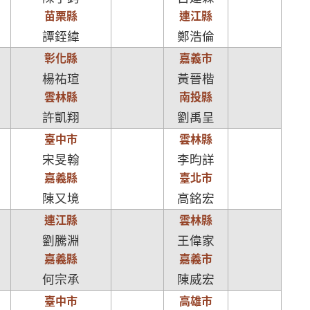
苗栗縣
連江縣
譚銍緯
鄭浩倫
彰化縣
嘉義市
楊祐瑄
黃晉楷
雲林縣
南投縣
許凱翔
劉禹呈
臺中市
雲林縣
宋旻翰
李昀詳
嘉義縣
臺北市
陳又境
高銘宏
連江縣
雲林縣
劉騰淵
王偉家
嘉義縣
嘉義市
何宗承
陳威宏
臺中市
高雄市