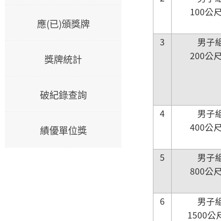
100公
應(已)頒獎牌
3
男子
200公
獎牌統計
破紀錄查詢
4
男子
400公
績優單位獎
5
男子
800公
6
男子
1500