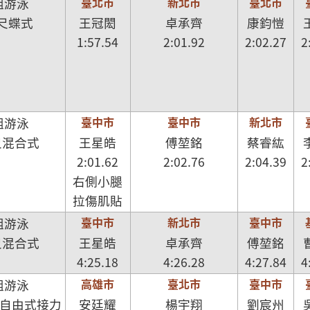
臺北市
新北市
臺北市
組游泳
公尺蝶式
王冠閎
卓承齊
康鈞愷
1:57.54
2:01.92
2:02.27
2
臺中市
臺中市
新北市
組游泳
尺混合式
王星皓
傅堃銘
蔡睿紘
2:01.62
2:02.76
2:04.39
2
右側小腿
拉傷肌貼
臺中市
新北市
臺中市
組游泳
尺混合式
王星皓
卓承齊
傅堃銘
4:25.18
4:26.28
4:27.84
4
高雄市
臺北市
臺中市
組游泳
尺自由式接力
安廷耀
楊宇翔
劉宸州