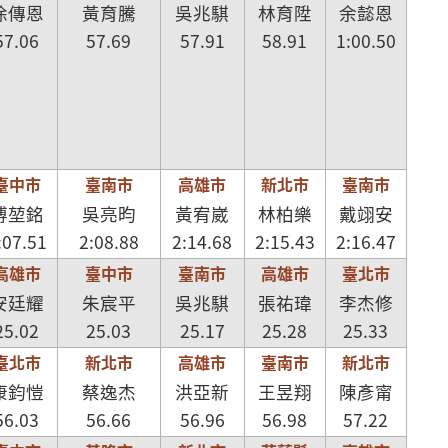
徐傳恩
黃育騰
吳兆騏
林育陞
余懿恩
57.06
57.69
57.91
58.91
1:00.50
臺中市
臺南市
高雄市
新北市
臺南市
傅堃銘
吳亮昀
黃宥崴
林柏樂
戴翊安
:07.51
2:08.88
2:14.68
2:15.43
2:16.47
高雄市
臺中市
臺南市
高雄市
臺北市
安廷耀
朱宸平
吳兆騏
張祐瑋
李杰修
25.02
25.03
25.17
25.28
25.33
臺北市
新北市
高雄市
臺南市
新北市
康鈞愷
蔡逸杰
洪亞新
王昱翔
陳彥甯
56.03
56.66
56.96
56.98
57.22