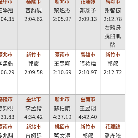
臺中市
基隆市
新北市
花蓮縣
高雄市
王學冠
曹鈞硯
蔡逸杰
鄭翔予
謝智捷
:04.35
2:04.62
2:05.97
2:09.13
2:12.78
右髕骨
脫臼肌
貼
臺北市
新竹市
臺南市
高雄市
新竹市
李孟鍇
郭宸
王昱翔
張祐瑋
郭叡
:06.29
2:09.58
2:10.69
2:10.97
2:12.72
基隆市
臺北市
新北市
臺南市
曹鈞硯
李孟鍇
蘇柏陵
王昱翔
:31.83
4:34.42
4:37.19
4:42.40
臺南市
新北市
桃園市
新竹市
花蓮縣
吳兆騏
曾翊廷
藍文澧
郭叡
潘彥騰