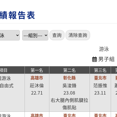
績報告表
游泳
男子組
項目
第一名
第二名
第三名
高雄市
彰化縣
臺北市
組游泳
尺自由式
莊沐倫
吳浚鋒
范振惟
22.71
23.08
23.11
右大腿內側肌腱拉
傷肌貼
高雄市
臺北市
臺北市
組游泳