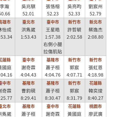
李瀚
吳兆騏
張恪榕
吳亮昀
劉宸州
50.66
52.01
52.23
52.33
52.79
高雄市
臺北市
臺中市
新竹市
新北市
林怡成
洪雋崴
王星皓
許哲毓
蔡逸杰
:53.34
1:53.43
1:57.38
2:02.58
2:08.80
右側小腿
拉傷肌貼
花蓮縣
臺中市
基隆市
新竹市
新竹市
黃國庭
謝奇霖
蕭子桓
郭宸
張虹恩
:04.16
4:04.43
4:04.76
4:07.71
4:18.98
臺中市
基隆市
基隆市
新竹市
花蓮縣
謝奇霖
曹鈞硯
蕭子桓
郭宸
韓奕焌
:25.77
8:29.41
8:30.47
8:31.79
8:40.27
臺北市
基隆市
臺中市
花蓮縣
桃園市
洪雋崴
蕭子桓
謝奇霖
黃國庭
廖武廣