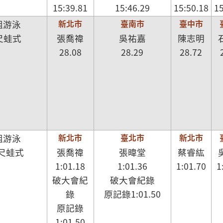
15:39.81
15:46.29
15:50.18
15
新北市
臺南市
臺中市
組游泳
尺蛙式
張喬禕
吳祐嘉
陳志明
28.08
28.29
28.72
新北市
臺北市
新北市
組游泳
公尺蛙式
張喬禕
張暐堂
蔡睿紘
1:01.18
1:01.36
1:01.70
1
破大會紀
破大會紀錄
錄
原記錄1:01.50
原記錄
1:01.50