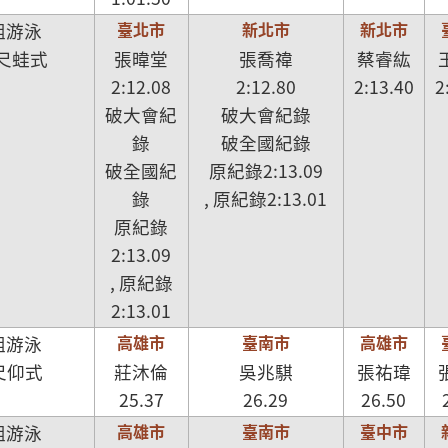
臺北市
新北市
新北市
組游泳
公尺蛙式
張暐堂
張喬禕
蔡睿紘
2:12.08
2:12.80
2:13.40
2
破大會紀
破大會紀錄
錄
破全國紀錄
破全國紀
原紀錄2:13.09
錄
, 原紀錄2:13.01
原紀錄
2:13.09
, 原紀錄
2:13.01
高雄市
臺南市
高雄市
組游泳
尺仰式
莊沐倫
吳兆騏
張祐瑋
25.37
26.29
26.50
高雄市
臺南市
臺中市
組游泳