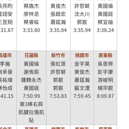
吳亮昀
蔡逸杰
黃俊杰
許哲毓
黃國倫
戴翊安
廖梓丞
張啟宏
沈大川
黃國庭
王昱翔
蔡睿紘
蕭莛瀚
郭宸
蔡宜綸
:31.67
3:33.80
3:35.84
3:35.94
3:38.24
高雄市
花蓮縣
新竹市
桃園市
屏東縣
李瀚
黃國倫
張虹恩
金宇昊
吳恩齊
謝承晉
謝侑辰
許哲毓
黃俊杰
彭宇康
張祐瑋
鍾魏永杰
郭叡
蕭莛瀚
游峻明
林怡成
黃國庭
郭宸
藍文澧
楊宗叡
:41.15
7:50.99
7:53.83
7:59.45
8:09.87
第3棒右肩
肌腱拉傷肌
貼
新北市
高雄市
桃園市
新竹市
屏東縣