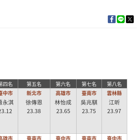
第四名
第五名
第六名
第七名
第八名
臺中市
新北市
高雄市
臺南市
雲林縣
蕭永淇
徐傳恩
林怡成
吳兆騏
江昕
23.12
23.38
23.65
23.75
23.97
高雄市
臺南市
臺中市
臺南市
臺中市