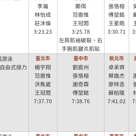
李瀚
鄭佴
張恪榕
林怡成
范振惟
傅堃銘
莊沐倫
王冠閎
王星皓
3:23.23
3:25.78
3:30.71
3
左肩肌袖破裂、右
手腕肌腱炎肌貼
臺北市
臺中市
新北市
組游泳
尺自由式接力
楊宇翔
劉宸州
卓承齊
范振惟
張恪榕
蔡逸杰
洪雋崴
謝奇霖
廖梓丞
王冠閎
傅堃銘
蘇柏陵
7:37.70
7:38.76
7:41.02
7
臺北市
臺中市
臺南市