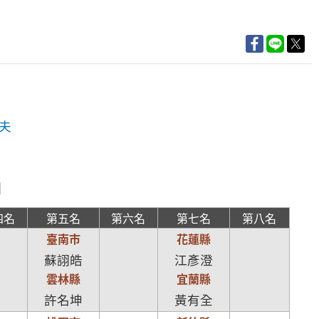
夫
日
四名
第五名
第六名
第七名
第八名
臺南市
花蓮縣
蘇詡皓
江彥澄
雲林縣
宜蘭縣
許名坤
黃有全