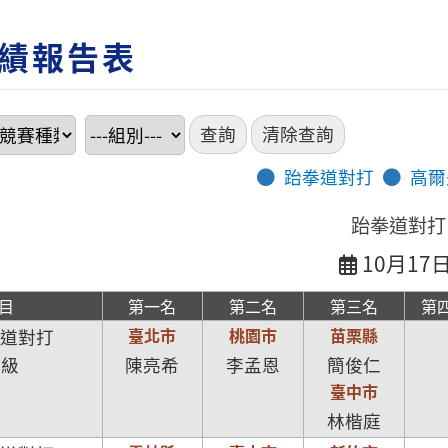
績報告表
跆拳道對打
高爾
跆拳道對打
10月17
目
第一名
第二名
第三名
第
臺北市
桃園市
苗栗縣
拳道對打
斤級
陳亮希
李孟恩
簡俊仁
臺中市
林楷庭