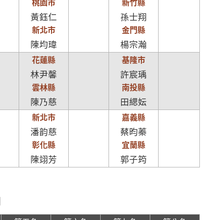
桃園市
新竹縣
黃鈺仁
孫士翔
新北市
金門縣
陳均瑋
楊宗瀚
花蓮縣
基隆市
林尹馨
許宸瑀
雲林縣
南投縣
陳乃慈
田緦妘
新北市
嘉義縣
潘韵慈
蔡昀蓁
彰化縣
宜蘭縣
陳翊芳
郭子筠
日