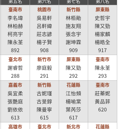
第五名
第六名
第七名
第八名
臺南市
桃園市
新竹縣
屏東縣
李名瑋
吳易軒
林栢勛
史哲宇
林柏赫
呂軒緯
施友翔
陳又勁
柯亮宇
莊志諺
張念宇
楊家麟
陳永荃
楊子賢
謝坤霖
楊皓全
892
908
909
917
臺北市
新竹市
屏東縣
臺南市
謝睿哲
廖庭毅
陳又勁
陳永荃
288
291
292
293
嘉義市
新竹縣
花蓮縣
臺南市
吳宜柔
古妮瑾
江怡頻
莊蓁妮
張艷庭
古旻錞
楊喻棠
黃品菲
劉依依
陳曼寧
葉芮莎
620
613
615
617
高雄市
臺北市
新北市
花蓮縣