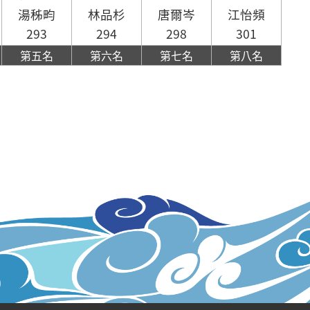
湯秭畇
林品杉
唐爾岑
江怡頻
293
294
298
301
第五名
第六名
第七名
第八名