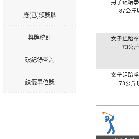
男子組跆
87公斤
應(已)頒獎牌
獎牌統計
女子組跆
73公
破紀錄查詢
女子組跆
績優單位獎
73公斤