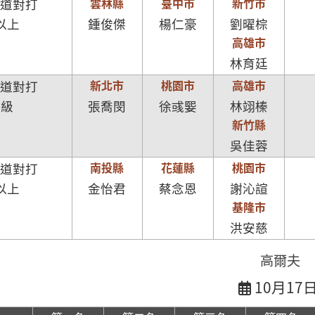
雲林縣
臺中市
新竹市
拳道對打
以上
鍾俊傑
楊仁豪
劉曜棕
高雄市
林育廷
新北市
桃園市
高雄市
拳道對打
斤級
張喬閔
徐彧媐
林翊榛
新竹縣
吳佳蓉
南投縣
花蓮縣
桃園市
拳道對打
以上
金怡君
蔡念恩
謝沁諠
基隆市
洪安慈
高爾夫
10月17