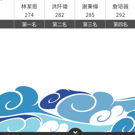
林潔恩
洪阡瑋
謝秉樺
詹培薇
274
282
285
292
第一名
第二名
第三名
第四名