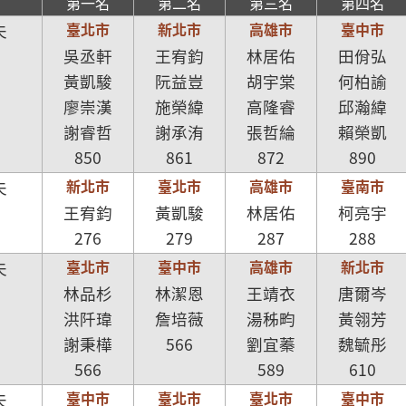
第一名
第二名
第三名
第四名
臺北市
新北市
高雄市
臺中市
夫
吳丞軒
王宥鈞
林居佑
田佾弘
黃凱駿
阮益豈
胡宇棠
何柏諭
廖崇漢
施榮緯
高隆睿
邱瀚緯
謝睿哲
謝承洧
張哲綸
賴榮凱
850
861
872
890
新北市
臺北市
高雄市
臺南市
夫
王宥鈞
黃凱駿
林居佑
柯亮宇
276
279
287
288
臺北市
臺中市
高雄市
新北市
夫
林品杉
林潔恩
王靖衣
唐爾岑
洪阡瑋
詹培薇
湯秭畇
黃翎芳
謝秉樺
566
劉宜蓁
魏毓彤
566
589
610
臺中市
臺北市
臺北市
臺中市
夫