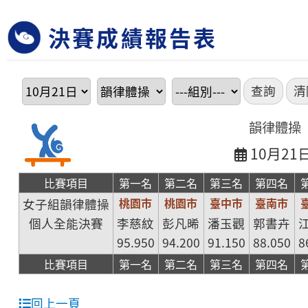
決賽成績報告表
韻律體操
10月21
比賽項目
第一名
第二名
第三名
第四名
桃園市
桃園市
臺中市
臺南市
女子組韻律體操
個人全能決賽
李慈紋
彭凡晞
潘玉觀
郭書卉
95.950
94.200
91.150
88.050
8
比賽項目
第一名
第二名
第三名
第四名
回上一頁