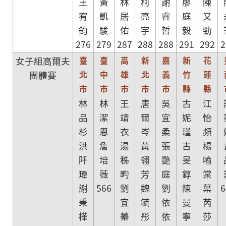
王
黃
林
柯
謝
廖
陳
宥
凱
居
亮
睿
庭
又
鈞
駿
佑
宇
哲
毅
勁
276
279
287
288
288
291
292
2
臺
臺
高
新
嘉
新
花
女子組高爾夫
北
中
雄
北
義
竹
蓮
團體賽
市
市
市
市
市
縣
縣
林
林
王
唐
吳
古
江
品
潔
靖
爾
宜
妮
怡
杉
恩
衣
岑
柔
瑾
頻
洪
詹
湯
黃
張
古
楊
阡
培
秭
翎
艷
旻
喻
瑋
薇
畇
芳
庭
錞
棠
謝
566
劉
魏
劉
陳
葉
6
秉
宜
毓
依
曼
芮
樺
蓁
彤
依
寧
莎