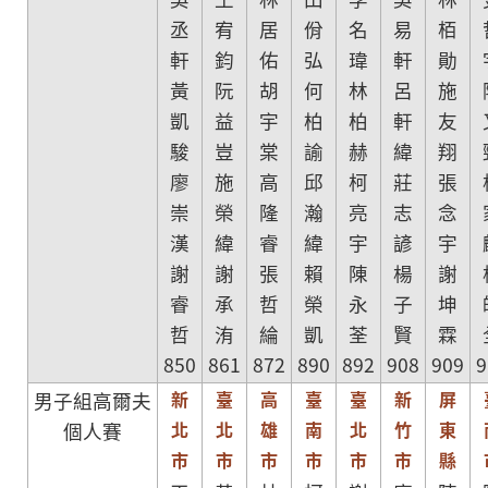
丞
宥
居
佾
名
易
栢
軒
鈞
佑
弘
瑋
軒
勛
黃
阮
胡
何
林
呂
施
凱
益
宇
柏
柏
軒
友
駿
豈
棠
諭
赫
緯
翔
廖
施
高
邱
柯
莊
張
崇
榮
隆
瀚
亮
志
念
漢
緯
睿
緯
宇
諺
宇
謝
謝
張
賴
陳
楊
謝
睿
承
哲
榮
永
子
坤
哲
洧
綸
凱
荃
賢
霖
850
861
872
890
892
908
909
9
新
臺
高
臺
臺
新
屏
男子組高爾夫
北
北
雄
南
北
竹
東
個人賽
市
市
市
市
市
市
縣