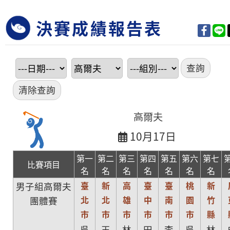
決賽成績報告表
高爾夫
10月17日
第一
第二
第三
第四
第五
第六
第七
比賽項目
名
名
名
名
名
名
名
臺
新
高
臺
臺
桃
新
男子組高爾夫
北
北
雄
中
南
園
竹
團體賽
市
市
市
市
市
市
縣
吳
王
林
田
李
吳
林