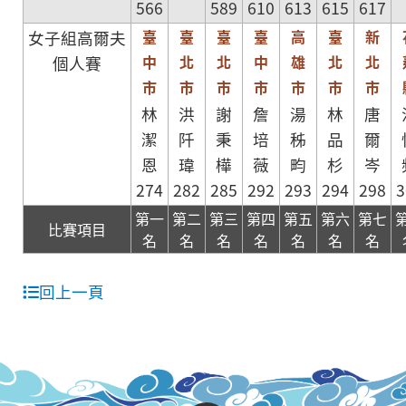
566
589
610
613
615
617
臺
臺
臺
臺
高
臺
新
女子組高爾夫
中
北
北
中
雄
北
北
個人賽
市
市
市
市
市
市
市
林
洪
謝
詹
湯
林
唐
潔
阡
秉
培
秭
品
爾
恩
瑋
樺
薇
畇
杉
岑
274
282
285
292
293
294
298
3
第一
第二
第三
第四
第五
第六
第七
比賽項目
名
名
名
名
名
名
名
回上一頁