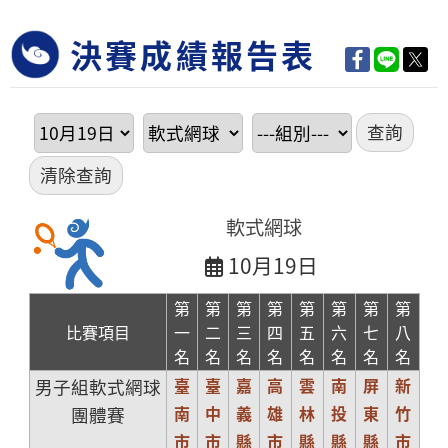
決賽成績報告表
軟式網球
10月19日
第
第
第
第
第
第
第
第
比賽項目
一
二
三
四
五
六
七
八
名
名
名
名
名
名
名
名
臺
臺
嘉
高
雲
南
屏
新
男子組軟式網球
南
中
義
雄
林
投
東
竹
團體賽
市
市
縣
市
縣
縣
縣
市