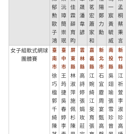
郁
沅
佳
晟
茗
陽
一
孟
勲
璋
霖
潘
宏
鄭
宸
桐
歐
簡
薛
韋
蕭
力
黃
蔡
子
崇
育
諺
家
勳
毓
秉
鴻
珉
昀
和
威
言
臺
臺
屏
雲
嘉
新
南
新
女子組軟式網球
南
中
東
林
義
北
投
竹
團體賽
市
市
縣
縣
縣
市
縣
縣
徐
王
林
高
江
石
吳
江
巧
荺
淑
詩
婉
宜
翊
祈
楹
捷
萍
婷
綺
靂
瑜
萱
郭
吳
施
張
江
周
張
李
千
春
佩
娟
旻
宴
雪
淑
綺
婷
杉
玫
育
甄
珍
珍
陳
李
陳
莊
張
高
曾
高
芓
青
思
宜
育
馨
夙
瑀