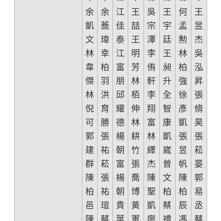
余
余
江
王
吳
王
何
王
凱
蕎
佳
喆
宗
宇
孟
昱
文
瑋
泰
王
澤
廷
勲
杰
林
幸
江
明
李
王
林
吳
韋
柏
富
芳
侑
昶
柏
泓
傑
羽
朋
林
軒
升
強
昇
林
洪
邱
栢
李
全
徐
張
倪
育
耀
伸
翔
智
彥
脩
可
勝
德
林
富
康
凱
昊
郭
張
楊
耕
林
凱
張
張
建
祐
朝
竹
繹
崴
昱
菘
群
菘
富
張
杰
曾
帆
晏
陳
張
楊
喬
陳
文
陳
郭
柏
祐
朝
博
聖
柏
柏
易
邑
瑄
貴
黃
凱
蔡
辰
丞
陳
蔡
葉
軍
廖
禮
馮
蔡