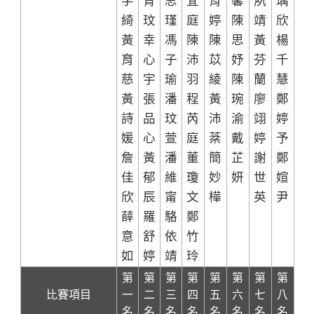
綺
玟
瑾
庭
婷
陳
靖
欣
黃
幸
馮
陳
陳
思
黃
楊
育
心
子
沛
苡
妤
芬
千
慈
宇
瑜
羽
綾
陳
蘭
慧
黃
張
潘
程
黃
琬
廖
鄭
詩
品
玟
芮
沛
渝
翊
婷
媛
心
萱
庭
棻
戴
婷
予
詹
黃
潘
董
簡
芷
謝
鄭
佳
郁
維
瓊
妙
妍
世
媗
欣
辰
甯
文
樺
英
尹
薛
羅
駱
鄭
意
舒
依
竹
如
婷
靖
玲
第
第
第
第
第
第
第
第
比賽項目
一
二
三
四
五
六
七
八
名
名
名
名
名
名
名
名